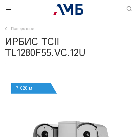
Поворотные
ИРБИС ТСII
TL1280F55.VC.12U
7 028 м