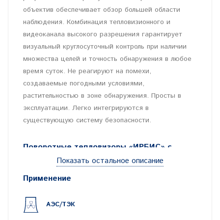
объектив обеспечивает обзор большей области
наблюдения. Комбинация тепловизионного и
видеоканала высокого разрешения гарантирует
визуальный круглосуточный контроль при наличии
множества целей и точность обнаружения в любое
время суток. Не реагируют на помехи,
создаваемые погодными условиями,
растительностью в зоне обнаружения. Просты в
эксплуатации. Легко интегрируются в
существующую систему безопасности.
Поворотные тепловизоры «ИРБИС» с
видеоканалом:
Показать остальное описание
Применение
Разработаны на базе высокочувствительной
матрицы 1024х1280 пикс
АЭС/ТЭК
Имеют атермальный объектив от 55 до 100 мм