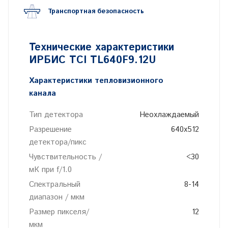
числе внешние воздействующие факторы
Транспортная безопасность
окружающей среды), самой цели и наблюдателю
Технические характеристики
ИРБИС ТСI TL640F9.12U
Характеристики тепловизионного
канала
Тип детектора
Неохлаждаемый
Разрешение
640х512
детектора/пикс
Чувствительность /
<30
мК при f/1.0
Спектральный
8-14
диапазон / мкм
Размер пикселя/
12
мкм