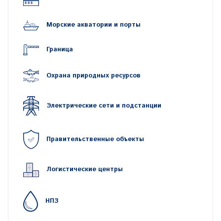
Технического регламента Таможенного союза
ТРТС 012/2011«О безопасности оборудования
Морские акватории и порты
для работы во взрывоопасных средах»
Технического регламента Таможенного союза
Граница
ТРТС 004/2011 «О безопасности низковольтного
оборудования»
Охрана природных ресурсов
Технического регламента Таможенного союза
ТРТС 020/201 «Электромагнитная
Электрические сети и подстанции
совместимость технических средств»
Для параметров обнаружения и идентификации
Правительственные объекты
указаны предельно максимальные дальности
обнаружения и идентификации цели на основе
расчета по критерию Джонсона. Реальная
Логистические центры
дальность обнаружения и идентификации цели
может отличаться от указанной и зависит от
фактических значений ряда параметров,
НПЗ
относящихся к контролируемой области (в том