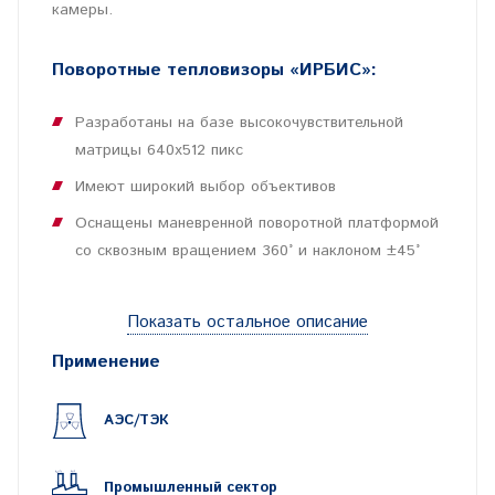
камеры.
Поворотные тепловизоры «ИРБИС»:
Разработаны на базе высокочувствительной
матрицы 640х512 пикс
Имеют широкий выбор объективов
Оснащены маневренной поворотной платформой
со сквозным вращением 360° и наклоном ±45°
Соответствует требованиям:
Показать остальное описание
Применение
Постановления Правительства РФ от 26.09.2016г.
№ 969 «Об утверждении требований к
АЭС/ТЭК
функциональным свойствам технических средств
обеспечения транспортной безопасности и
Технических регламентов Таможенного Союза»
Промышленный сектор